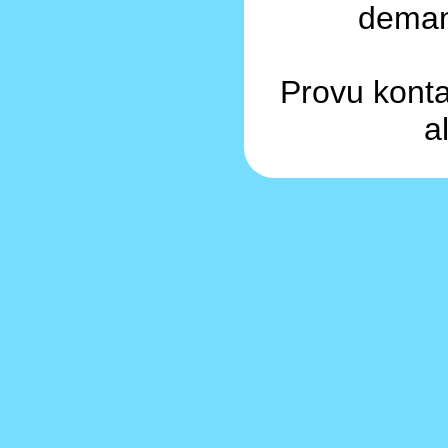
demand
Provu konta
a