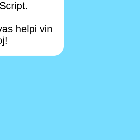
Script.
as helpi vin
j!