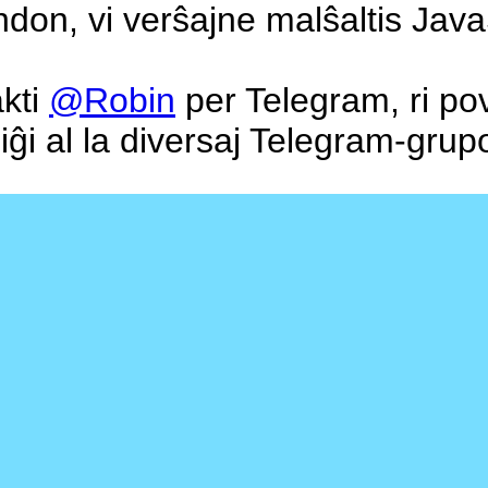
on, vi verŝajne malŝaltis Java
kti
@Robin
per Telegram, ri pov
liĝi al la diversaj Telegram-grupo